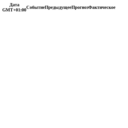
Дата
Событие
Предыдущее
Прогноз
Фактическое
GMT+01:00