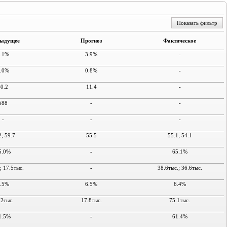
Показать фильтр
ыдущее
Прогноз
Фактическое
.1%
3.9%
-
.0%
0.8%
-
-0.2
11.4
-
588
-
-
-
-
-
2; 59.7
55.5
55.1; 54.1
5.0%
-
65.1%
; 17.5тыс.
-
38.6тыс.; 36.6тыс.
.5%
6.5%
6.4%
.2тыс.
17.8тыс.
75.1тыс.
1.5%
-
61.4%