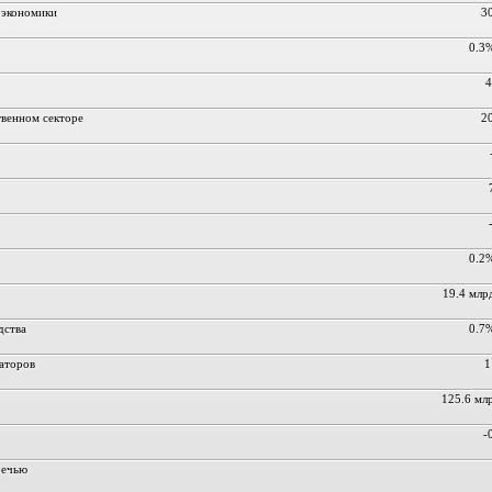
 экономики
3
0.3
4
твенном секторе
2
0.2
19.4 млр
дства
0.7
аторов
1
125.6 мл
-
речью