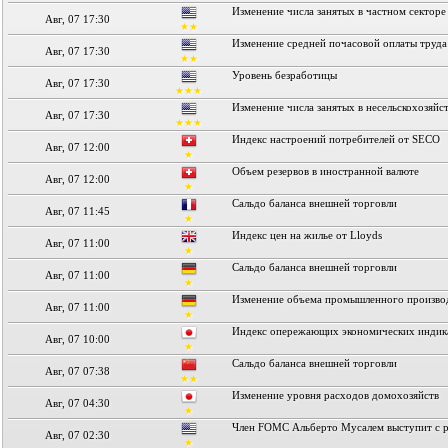
Изменение числа занятых в частном секторе
Авг, 07 17:30
★★
Изменение средней почасовой оплаты труда
Авг, 07 17:30
★★
Уровень безработицы
Авг, 07 17:30
★★★
Изменение числа занятых в несельскохозяйс
Авг, 07 17:30
★★★
Индекс настроений потребителей от SECO
Авг, 07 12:00
★
Объем резервов в иностранной валюте
Авг, 07 12:00
★
Сальдо баланса внешней торговли
Авг, 07 11:45
★
Индекс цен на жилье от Lloyds
Авг, 07 11:00
★
Сальдо баланса внешней торговли
Авг, 07 11:00
★
Изменение объема промышленного произво
Авг, 07 11:00
★
Индекс опережающих экономических индик
Авг, 07 10:00
★
Сальдо баланса внешней торговли
Авг, 07 07:38
★★
Изменение уровня расходов домохозяйств
Авг, 07 04:30
★
Член FOMC Альберто Мусалем выступит с 
Авг, 07 02:30
★