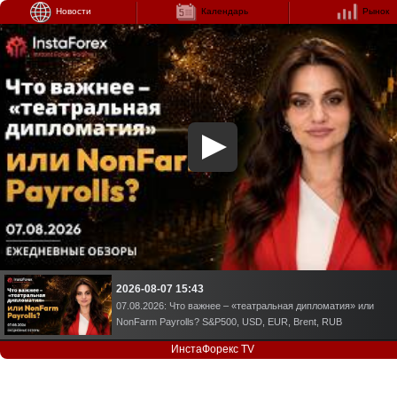
Новости
Календарь
Рынок
2026-08-07 15:43
07.08.2026: Что важнее – «театральная дипломатия» или
NonFarm Payrolls? S&P500, USD, EUR, Brent, RUB
ИнстаФорекс TV
2026-08-06 14:58
06.08.2026: 06.08.2026: Чем недоволен DJT и кому мешают
«чрезвычайно трудные люди»? S&P500, USD, EUR