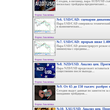
Сегодня, в пятницу, пара AUD/USD стаб
поскольку трейдеры предпочитают…
Форекс Аналитика
№6. USD/CAD: сценарии динамики
Пара USD/CAD совершила технический 
в экономических…
Форекс Аналитика
№7. USD/CAD: прорыв ниже 1.40
Пара USD/CAD демонстрирует резкое сн
минимумы с середины…
Форекс Аналитика
№8. NZD/USD. Анализ цен. Прог
Пара NZD/USD продолжает оставаться 
существенно после выхода…
Форекс Аналитика
№9. От 65 до 150 тысяч: разброс
Сегодня выдут данные по занятости за
ожидания трейдеров…
Форекс Аналитика
№10. XAU/USD. Анализ цен. Прог