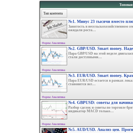
Топовая
Тип контента
№1. Минус 23 тысячи вместо плю
Занятость в несельскохозяйственном се
ожидали роста…
Форекс Аналитика
№2. GBP/USD. Smart money. Над
Пара GBP/USD на этой неделе двигалас
стали доступными…
Форекс Аналитика
№3. EUR/USD. Smart money. Крах
Пара EUR/USD остается в рамках локал
становятся все…
Форекс Аналитика
№4. GBPUSD: советы для начин
Разбор сделок и советы по торговле бр
индикатор MACD только…
Форекс Аналитика
№5. AUD/USD. Анализ цен. Прог