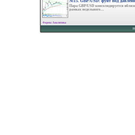
№15. GBP/USD: фунт под давлен
Пара GBP/USD консолидируется вблизи 
рамках недельного…
Форекс Аналитика
И