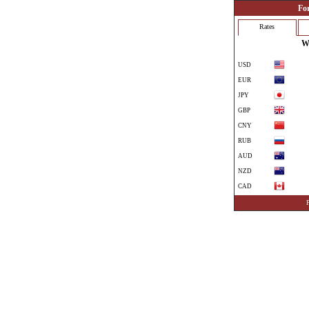
Fo
Rates
Wo
USD
EUR
JPY
GBP
CNY
RUB
AUD
NZD
CAD
CHF
CZK
DKK
TRY
ILS
SEK
NOK
PLN