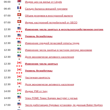
06:00
Индекс цен на жилье от Lloyds
★
06:45
Сальдо баланса внешней торговли
★
07:00
Объем резервов в иностранной валюте
★
07:00
Индекс настроений потребителей от SECO
★
12:30
Изменение числа занятых в несельскохозяйственном секторе
★★★
12:30
Уровень безработицы
★★★
12:30
Изменение средней почасовой оплаты труда
★★
12:30
Изменение числа занятых в частном секторе экономики
★★
12:30
Доля экономически активного населения
★
12:30
Изменение числа занятых
★★★
12:30
Уровень безработицы
★★★
12:30
Частичная занятость
★★
12:30
Доля экономически активного населения
★
14:00
Индекс PMI от Ivey
★★
14:00
Член FOMC Томас Баркин выступит с речью
★
17:00
Число работающих буровых установок, по данным Baker Hughes
★