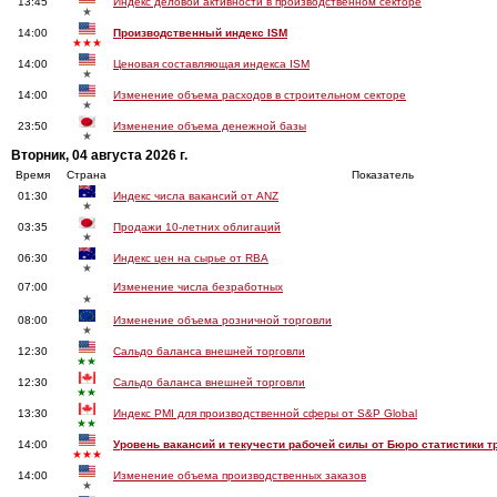
13:45
Индекс деловой активности в производственном секторе
★
14:00
Производственный индекс ISM
★★★
14:00
Ценовая составляющая индекса ISM
★
14:00
Изменение объема расходов в строительном секторе
★
23:50
Изменение объема денежной базы
★
Вторник, 04 августа 2026 г.
Время
Страна
Показатель
01:30
Индекс числа вакансий от ANZ
★
03:35
Продажи 10-летних облигаций
★
06:30
Индекс цен на сырье от RBA
★
07:00
Изменение числа безработных
★
08:00
Изменение объема розничной торговли
★
12:30
Сальдо баланса внешней торговли
★★
12:30
Сальдо баланса внешней торговли
★★
13:30
Индекс PMI для производственной сферы от S&P Global
★★
14:00
Уровень вакансий и текучести рабочей силы от Бюро статистики т
★★★
14:00
Изменение объема производственных заказов
★