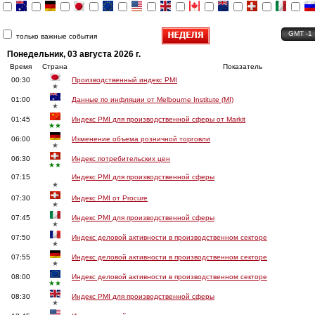
GMT -1
только важные события
Понедельник, 03 августа 2026 г.
Время
Страна
Показатель
00:30
Производственный индекс PMI
★
01:00
Данные по инфляции от Melbourne Institute (MI)
★
01:45
Индекс PMI для производственной сферы от Markit
★★
06:00
Изменение объема розничной торговли
★
06:30
Индекс потребительских цен
★★
07:15
Индекс PMI для производственной сферы
★
07:30
Индекс PMI от Procure
★
07:45
Индекс PMI для производственной сферы
★
07:50
Индекс деловой активности в производственном секторе
★
07:55
Индекс деловой активности в производственном секторе
★
08:00
Индекс деловой активности в производственном секторе
★★
08:30
Индекс PMI для производственной сферы
★