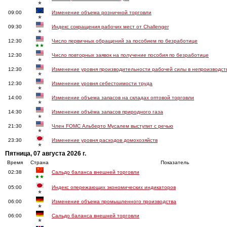
★
09:00
Изменение объема розничной торговли
★
09:30
Индекс сокращения рабочих мест от Challenger
★
12:30
Число первичных обращений за пособием по безработице
★★
12:30
Число повторных заявок на получение пособия по безработице
★
12:30
Изменение уровня производительности рабочей силы в непроизводст
★
12:30
Изменение уровня себестоимости труда
★
14:00
Изменение объема запасов на складах оптовой торговли
★
14:30
Изменение объёма запасов природного газа
★
21:30
Член FOMC Альберто Мусалем выступит с речью
★
23:30
Изменение уровня расходов домохозяйств
★
Пятница, 07 августа 2026 г.
Время
Страна
Показатель
02:38
Сальдо баланса внешней торговли
★★
05:00
Индекс опережающих экономических индикаторов
★
06:00
Изменение объема промышленного производства
★
06:00
Сальдо баланса внешней торговли
★