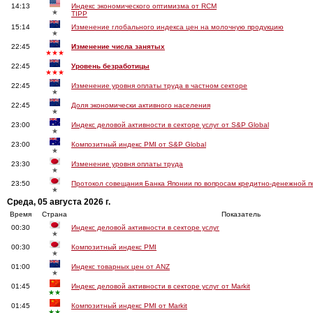
14:13
Индекс экономического оптимизма от RCM
★
TIPP
15:14
Изменение глобального индекса цен на молочную продукцию
★
22:45
Изменение числа занятых
★★★
22:45
Уровень безработицы
★★★
22:45
Изменение уровня оплаты труда в частном секторе
★
22:45
Доля экономически активного населения
★
23:00
Индекс деловой активности в секторе услуг от S&P Global
★
23:00
Композитный индекс PMI от S&P Global
★
23:30
Изменение уровня оплаты труда
★
23:50
Протокол совещания Банка Японии по вопросам кредитно-денежной п
★
Среда, 05 августа 2026 г.
Время
Страна
Показатель
00:30
Индекс деловой активности в секторе услуг
★
00:30
Композитный индекс PMI
★
01:00
Индекс товарных цен от ANZ
★
01:45
Индекс деловой активности в секторе услуг от Markit
★★
01:45
Композитный индекс PMI от Markit
★★