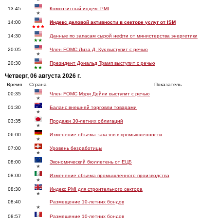
13:45
Композитный индекс PMI
★
14:00
Индекс деловой активности в секторе услуг от ISM
★★★
14:30
Данные по запасам сырой нефти от министерства энергетики
★★
20:05
Член FOMC Лиза Д. Кук выступит с речью
★
20:30
Президент Дональд Трамп выступит с речью
★★
Четверг, 06 августа 2026 г.
Время
Страна
Показатель
00:35
Член FOMC Мэри Дейли выступит с речью
★
01:30
Баланс внешней торговли товарами
★
03:35
Продажи 30-летних облигаций
★
06:00
Изменение объема заказов в промышленности
★
07:00
Уровень безработицы
★
08:00
Экономический бюллетень от ЕЦБ
★
08:00
Изменение объема промышленного производства
★
08:30
Индекс PMI для строительного сектора
★
08:40
Размещение 10-летних бондов
★
08:57
Размещение 10-летних бондов